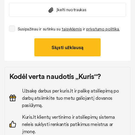
Įkelti nuotraukas
Susipažinau ir sutinku su
taisyklėmis
ir
privatumo politika.
Siųsti užklausą
Kodėl verta naudotis „Kuris“?
Užsakę darbus per kuris.lt ir palikę atsiliepimą po
darbų atsiimkite tuo metu galiojantį dovanos
pasiūlymą.
Kuris.lt klientų vertinimo ir atsiliepimų sistema
neleis suklysti renkantis patikimus meistrus ar
įmonę.