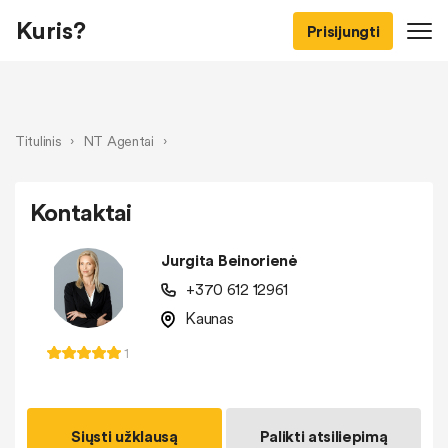
Kuris?
Prisijungti
Titulinis
›
NT Agentai
›
Kontaktai
Jurgita Beinorienė
+370 612 12961
Kaunas
1
Siųsti užklausą
Palikti atsiliepimą