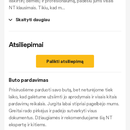
išskirtinį dėmesį ir profesionalumą, padėsiu jums visais
NT klausimais. Tikiu, kad m
...
Skaityti daugiau
Atsiliepimai
Palikti atsiliepimą
Buto pardavimas
Prisiruošėme parduoti savo butą, bet neturėjome tiek
laiko, kad galėtume užsiimti jo aprodymais ir visais kitais
pardavimų reikalais. Jurgita labai stipriai pagelbėjo mums.
Greitai rado pirkėjus ir padėjo sutvarkyti visus
dokumentus. Džiaugiamės ir rekomenduojame šią NT
ekspertę ir kitiems.