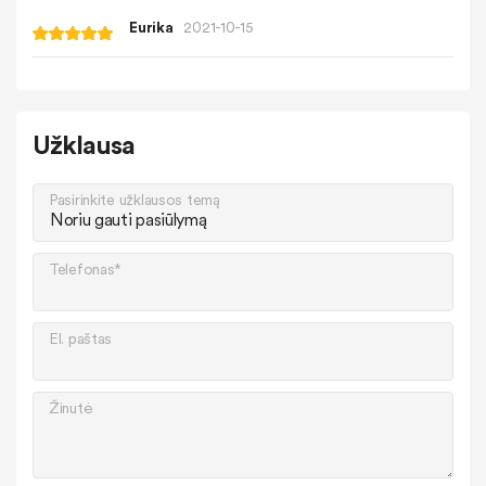
Eurika
2021-10-15
Užklausa
Pasirinkite užklausos temą
Telefonas*
El. paštas
Žinutė