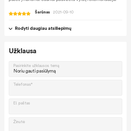
Šarūnas
2021-09-10
Rodyti daugiau atsiliepimų
Užklausa
Pasirinkite užklausos temą
Telefonas*
El. paštas
Žinutė