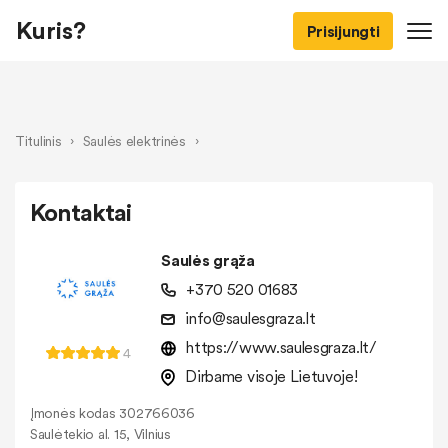
Kuris?
Prisijungti
Titulinis
›
Saulės elektrinės
›
Kontaktai
Saulės grąža
+370 520 01683
info@saulesgraza.lt
https://www.saulesgraza.lt/
4
Dirbame visoje Lietuvoje!
Įmonės kodas 302766036
Saulėtekio al. 15, Vilnius