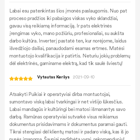
Labai esu patenkintas šios įmonės paslaugomis. Nuo pat
proceso pradžios iki pabaigos viskas vyko sklandžiai,
gavau visą reikiamą informaciją. Ir pats elektrinės
įrengimas vyko, mano požiūriu, profesionaliai, su aukšta
darbo kultūra. Inverterį pastatė ten, kur norėjome, laidus
išvedžiojo dailiai, panaudodami esamas ertmes. Matėsi
montuotojo kvalifikacija ir patirtis. Neturiu jokių problemų
dėl elektrinės, gaminame elektrą, kad tik saulė šviestų!
Vytautas Keršys
2021-09-10
Atsakyti Puikiai ir operatyviai dirba montuotojai,
sumontavo viską labai tvarkingai ir net viršijo lūkesčius.
Labai mandagūs ir kultūringi bei matosi išmanantys savo
darbą. Ramūnas operatyviai sutvarkė visus reikiamus
dokumentus prisidavimams ir dokumentus paramai gauti.
Tikrai stengiasi dėl klientų matosi ir padaro viską, kas iš jo
pusės įmanoma. Šauniai padirbėta vyrai, rekomenduoju!