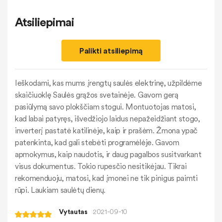
Atsiliepimai
Palikti atsiliepimą
Ieškodami, kas mums įrengtų saulės elektrinę, užpildėme
skaičiuoklę Saulės grąžos svetainėje. Gavom gerą
pasiūlymą savo plokščiam stogui. Montuotojas matosi,
kad labai patyręs, išvedžiojo laidus nepažeidžiant stogo,
inverterį pastatė katilinėje, kaip ir prašėm. Žmona ypač
patenkinta, kad gali stebėti programėlėje. Gavom
apmokymus, kaip naudotis, ir daug pagalbos susitvarkant
visus dokumentus. Tokio rupesčio nesitikėjau. Tikrai
rekomenduoju, matosi, kad įmonei ne tik pinigus paimti
rūpi. Laukiam saulėtų dienų.
Vytautas
2021-09-10