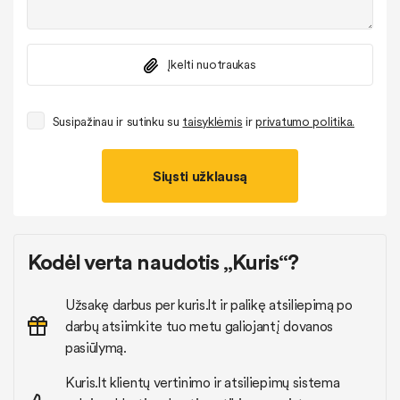
Įkelti nuotraukas
Susipažinau ir sutinku su
taisyklėmis
ir
privatumo politika.
Siųsti užklausą
Kodėl verta naudotis „Kuris“?
Užsakę darbus per kuris.lt ir palikę atsiliepimą po
darbų atsiimkite tuo metu galiojantį dovanos
pasiūlymą.
Kuris.lt klientų vertinimo ir atsiliepimų sistema