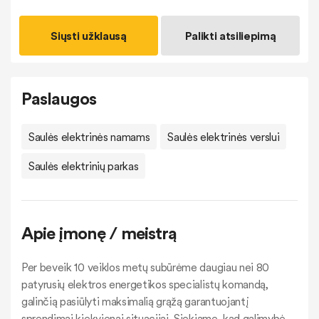
Siųsti užklausą
Palikti atsiliepimą
Paslaugos
Saulės elektrinės namams
Saulės elektrinės verslui
Saulės elektrinių parkas
Apie įmonę / meistrą
Per beveik 10 veiklos metų subūrėme daugiau nei 80
patyrusių elektros energetikos specialistų komandą,
galinčią pasiūlyti maksimalią grąžą garantuojantį
sprendimai kiekvienai situacijai. Siekiame, kad galimybė